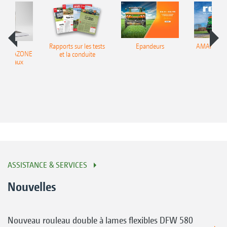
Rapports sur les tests
Epandeurs
AMAnews –
ir AMAZONE
et la conduite
49
es réseaux
ciaux
ASSISTANCE & SERVICES
Nouvelles
Nouveau rouleau double à lames flexibles DFW 580