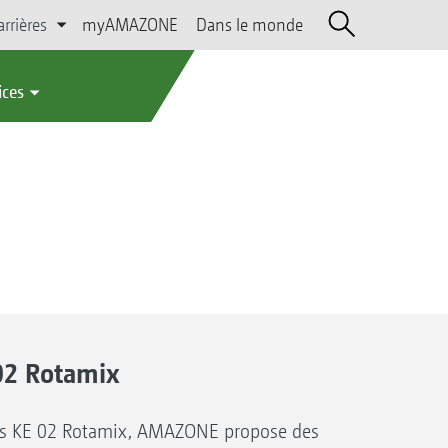
arrières
myAMAZONE
Dans le monde
ices
 02 Rotamix
les KE 02 Rotamix, AMAZONE propose des