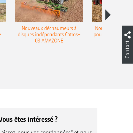
Nouveaux déchaumeurs à
Nouvelle double h
e
disques indépendants Catros+
pour le déchaumeur
03 AMAZONE
Cobra
Contact
Vous êtes intéressé ?
Laissez-nous vos coordonnées* et nous