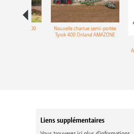
charrue Teres 300
Nouvelle charrue semi-portée
Tyrok 400 Onland AMAZONE
A
Liens supplémentaires
Vous trouverez ici plus d'informations