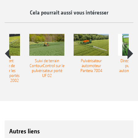
Cela pourrait aussi vous intéresser
aînement
Suivi de terrain
Pulvérisateur
DirectInjec
ulique de
ContourControl sur le
automoteur
pulvéris
 pour les
pulvérisateur porté
Pantera 7004
automoteur
ateurs portés
UF 02
 et UF 2002
Autres liens