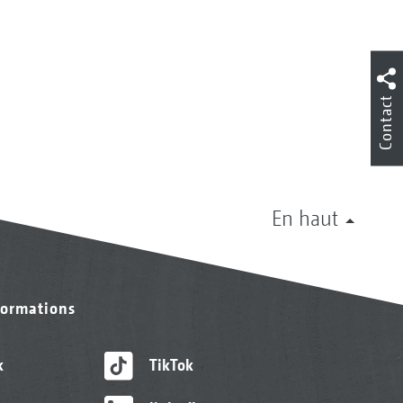
Contact
En haut
formations
k
TikTok