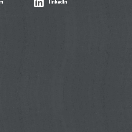
am
linkedIn