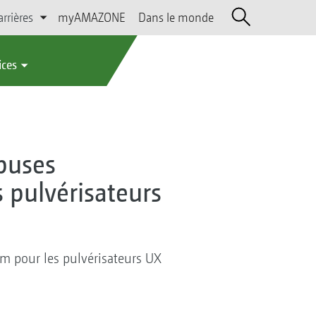
arrières
myAMAZONE
Dans le monde
ices
 buses
 pulvérisateurs
m pour les pulvérisateurs UX