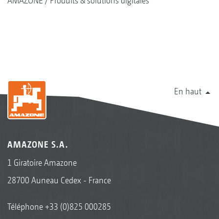
AMAZONE
Produits & solutions digitales
En haut
AMAZONE S.A.
1 Giratoire Amazone
28700 Auneau Cedex - France
Téléphone
+33 (0)825 000285