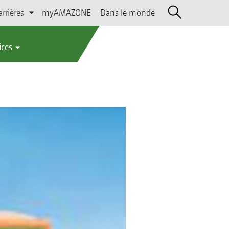
arrières
myAMAZONE
Dans le monde
ices