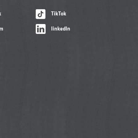
k
TikTok
am
linkedIn