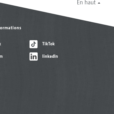
En haut
formations
k
TikTok
am
linkedIn