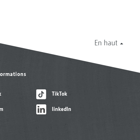
En haut
formations
k
TikTok
am
linkedIn