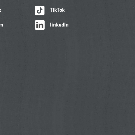
k
TikTok
am
linkedIn