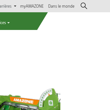
arrières
myAMAZONE
Dans le monde
ices