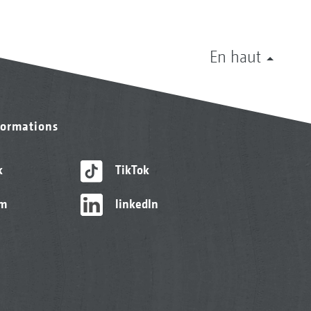
En haut
formations
k
TikTok
am
linkedIn