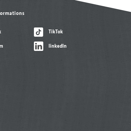
formations
k
TikTok
am
linkedIn