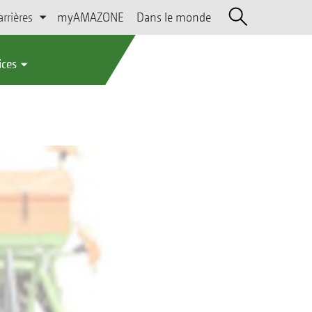
arrières
myAMAZONE
Dans le monde
ices