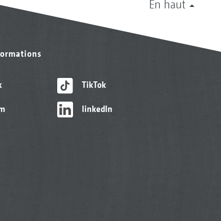
En haut
formations
k
TikTok
am
linkedIn