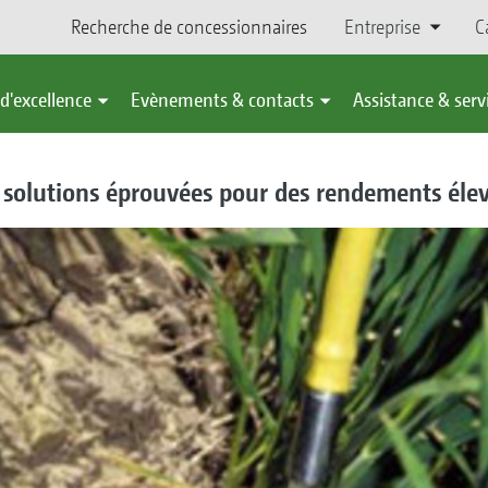
Recherche de concessionnaires
Entreprise
C
d'excellence
Evènements & contacts
Assistance & serv
es solutions éprouvées pour des rendements éle