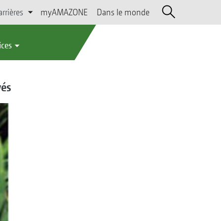
arrières
myAMAZONE
Dans le monde
ices
vés