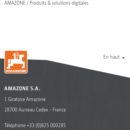
AMAZONE
Produits & solutions digitales
En haut
AMAZONE S.A.
1 Giratoire Amazone
28700 Auneau Cedex - France
Téléphone
+33 (0)825 000285