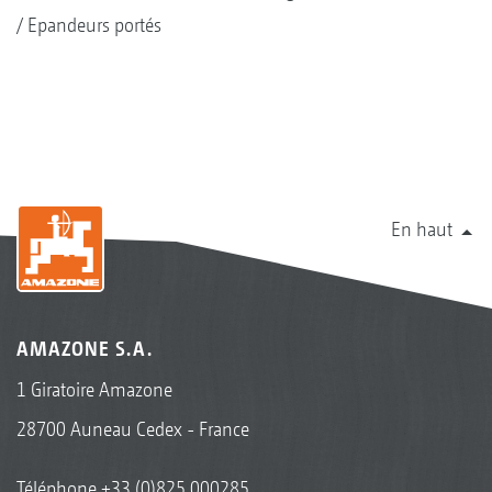
Epandeurs portés
En haut
AMAZONE S.A.
1 Giratoire Amazone
28700 Auneau Cedex - France
Téléphone
+33 (0)825 000285