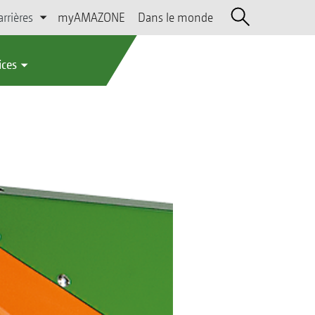
arrières
myAMAZONE
Dans le monde
ices