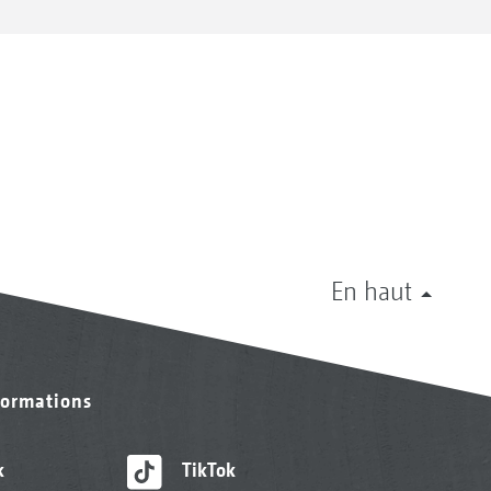
En haut
formations
k
TikTok