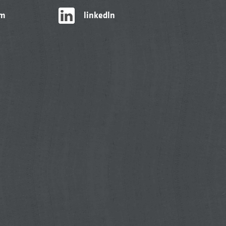
am
linkedIn