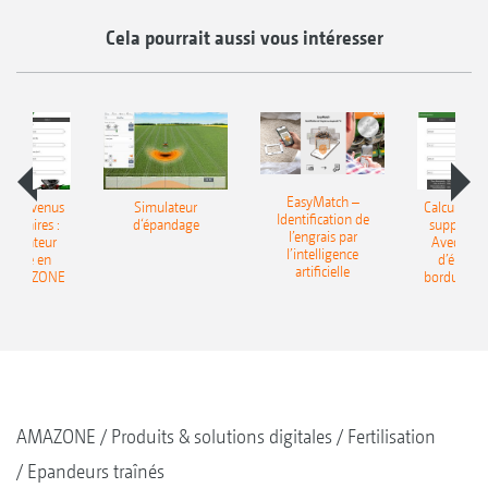
Cela pourrait aussi vous intéresser
EasyMatch –
 les revenus
Simulateur
Calculer le
Identification de
entaires :
d‘épandage
supplémen
l’engrais par
’ordinateur
Avec l’ord
l’intelligence
ndage en
d’épand
artificielle
e AMAZONE
bordure 
AMAZONE
Produits & solutions digitales
Fertilisation
Epandeurs traînés