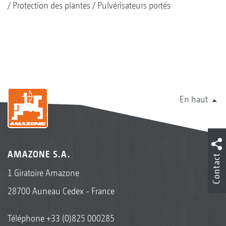
Protection des plantes
Pulvérisateurs portés
En haut
AMAZONE S.A.
Contact
1 Giratoire Amazone
28700 Auneau Cedex - France
Téléphone
+33 (0)825 000285