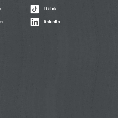
k
TikTok
am
linkedIn