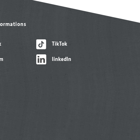
formations
k
TikTok
am
linkedIn