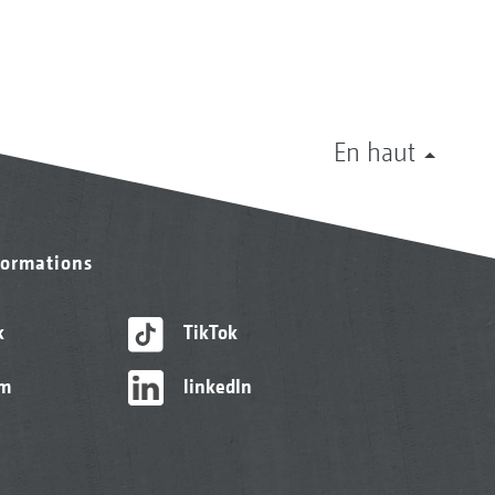
En haut
formations
k
TikTok
am
linkedIn