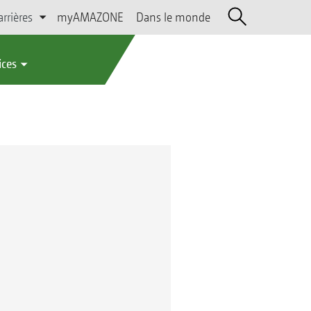
arrières
myAMAZONE
Dans le monde
ices