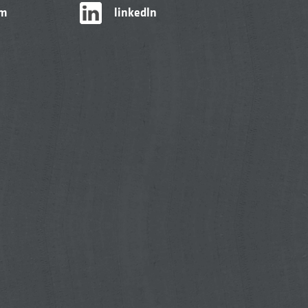
am
linkedIn