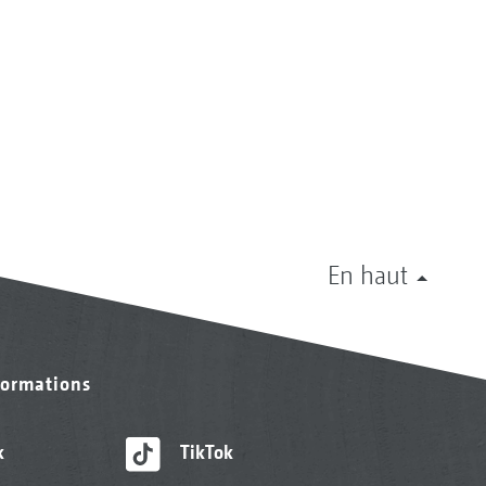
En haut
formations
k
TikTok