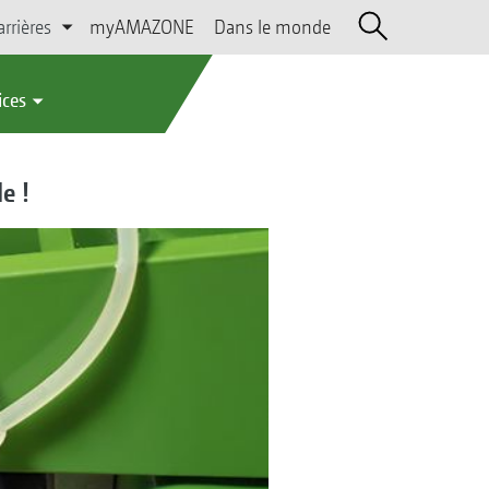
arrières
myAMAZONE
Dans le monde
ices
e !