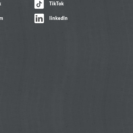
k
TikTok
am
linkedIn