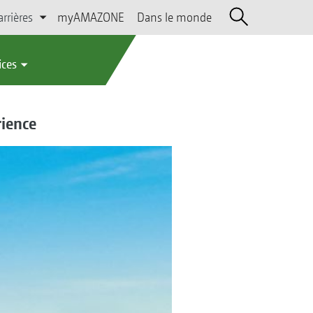
arrières
myAMAZONE
Dans le monde
ices
rience