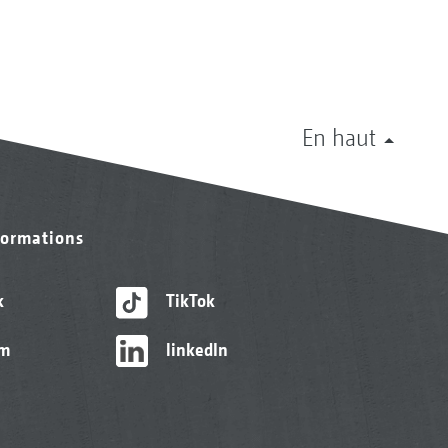
En haut
formations
k
TikTok
am
linkedIn