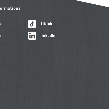
formations
k
TikTok
am
linkedIn