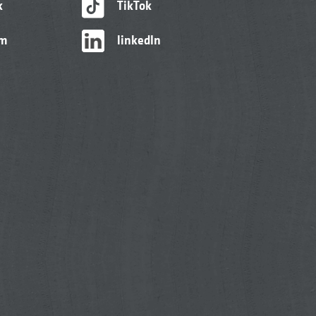
k
TikTok
am
linkedIn