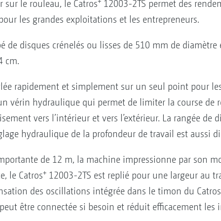
+
r sur le rouleau, le Catros
12003-2TS permet des rendeme
our les grandes exploitations et les entrepreneurs.
 de disques crénelés ou lisses de 510 mm de diamètre e
4 cm.
églée rapidement et simplement sur un seul point pour l
 vérin hydraulique qui permet de limiter la course de re
sement vers l’intérieur et vers l’extérieur. La rangée de d
age hydraulique de la profondeur de travail est aussi di
 importante de 12 m, la machine impressionne par son m
+
, le Catros
12003-2TS est replié pour une largeur au tr
sation des oscillations intégrée dans le timon du Catros
peut être connectée si besoin et réduit efficacement les i