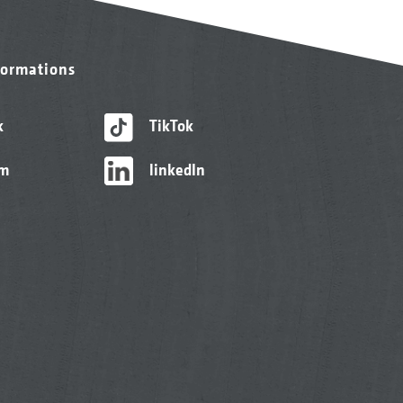
formations
k
TikTok
am
linkedIn