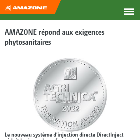
AMAZONE répond aux exigences
phytosanitaires
Le nouveau système d’injection directe DirectInject