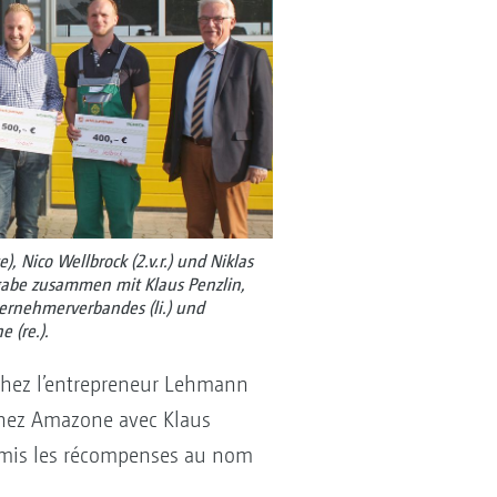
), Nico Wellbrock (2.v.r.) und Niklas
ergabe zusammen mit Klaus Penzlin,
rnehmerverbandes (li.) und
 (re.).
é chez l’entrepreneur Lehmann
chez Amazone avec Klaus
 remis les récompenses au nom