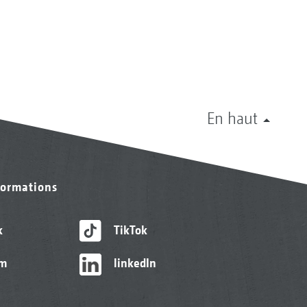
En haut
formations
k
TikTok
am
linkedIn