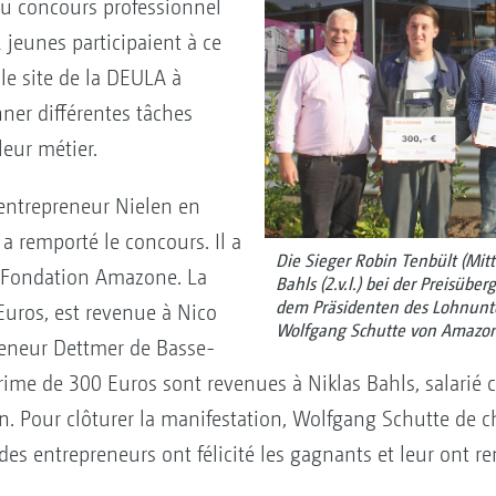
au concours professionnel
 jeunes participaient à ce
 le site de la DEULA à
ner différentes tâches
leur métier.
entrepreneur Nielen en
 remporté le concours. Il a
Die Sieger Robin Tenbült (Mitte
a Fondation Amazone. La
Bahls (2.v.l.) bei der Preisüb
dem Präsidenten des Lohnunte
uros, est revenue à Nico
Wolfgang Schutte von Amazone
preneur Dettmer de Basse-
 prime de 300 Euros sont revenues à Niklas Bahls, salari
n. Pour clôturer la manifestation, Wolfgang Schutte de 
 des entrepreneurs ont félicité les gagnants et leur ont