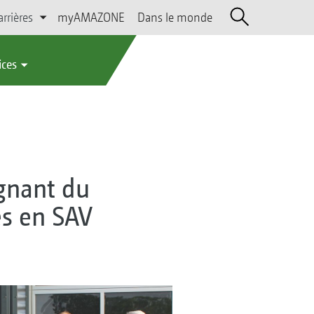
arrières
myAMAZONE
Dans le monde
ices
gnant du
és en SAV