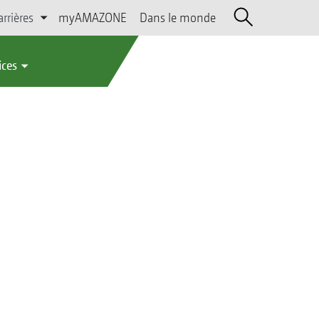
arrières
myAMAZONE
Dans le monde
ices