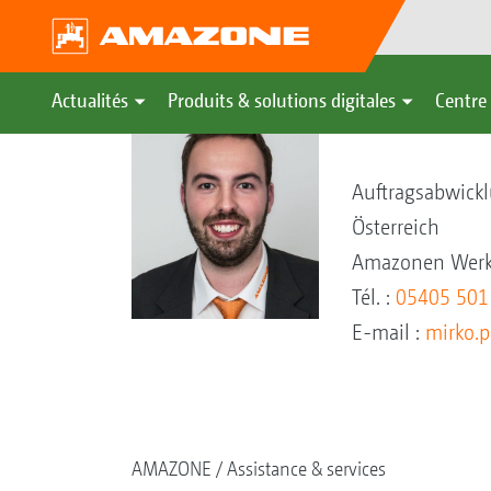
Actualités
Produits & solutions digitales
Centre 
Mirko Ponie
Auftragsabwick
Österreich
Amazonen Werk
Tél. :
05405 501
E-mail :
mirko.
AMAZONE
Assistance & services