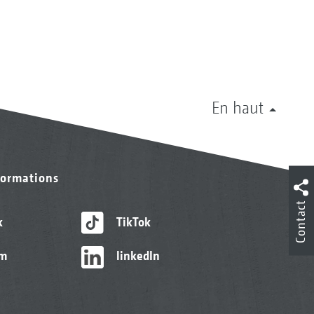
En haut
formations
Contact
k
TikTok
am
linkedIn