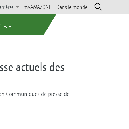
arrières
myAMAZONE
Dans le monde
ices
sse actuels des
ction Communiqués de presse de