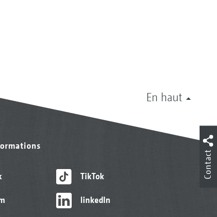
En haut
formations
Contact
k
TikTok
am
linkedIn