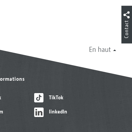
Contact
En haut
formations
k
TikTok
am
linkedIn