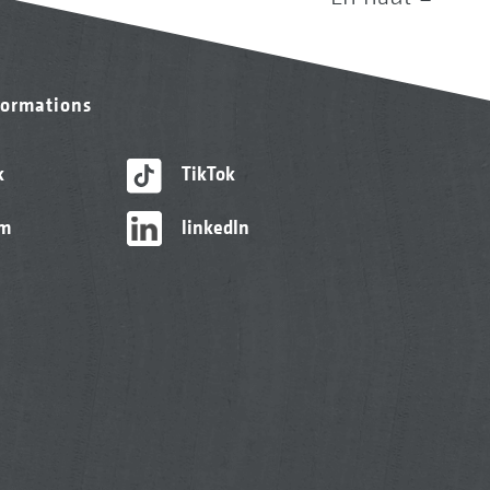
formations
k
TikTok
am
linkedIn