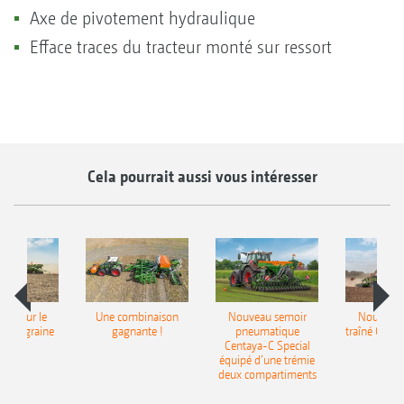
Axe de pivotement hydraulique
Efface traces du tracteur monté sur ressort
Cela pourrait aussi vous intéresser
pot pour le
Une combinaison
Nouveau semoir
Nouveau 
monograine
gagnante !
pneumatique
traîné Cirr
recea
Centaya-C Special
Gra
équipé d’une trémie
deux compartiments