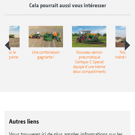
Cela pourrait aussi vous intéresser
pot pour le
Une combinaison
Nouveau semoir
Nouveau 
monograine
gagnante !
pneumatique
traîné Cirr
recea
Centaya-C Special
Gra
équipé d’une trémie
deux compartiments
Autres liens
Vous trouverez ici de plus amples informations sur les