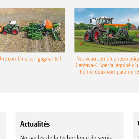
Une combinaison gagnante !
Nouveau semoir pneumatiq
Centaya-C Special équipé d’
trémie deux compartiment
Actualités
Nouvelles de la technologie de semis