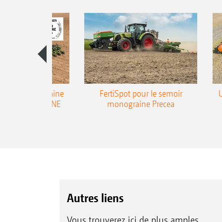
emoir monograine
FertiSpot pour le semoir
ecea-TCC AMAZONE
monograine Precea
Autres liens
Vous trouverez ici de plus amples