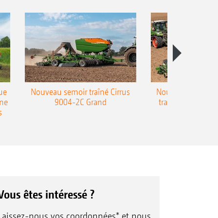
ue
Nouveau semoir traîné Cirrus
Nouveau semoir 
une
9004-2C Grand
traîné Precea-T
s
Vous êtes intéressé ?
Laissez-nous vos coordonnées* et nous