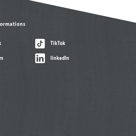
formations
k
TikTok
am
linkedIn