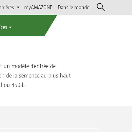
arrières
myAMAZONE
Dans le monde
ices
st un modèle d’entrée de
tion de la semence au plus haut
l ou 450 l.