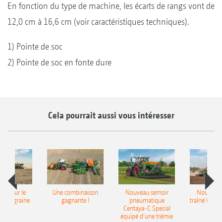
En fonction du type de machine, les écarts de rangs vont de
12,0 cm à 16,6 cm (voir caractéristiques techniques).
1) Pointe de soc
2) Pointe de soc en fonte dure
Cela pourrait aussi vous intéresser
pot pour le
Une combinaison
Nouveau semoir
Nouveau 
monograine
gagnante !
pneumatique
traîné Cirr
recea
Centaya-C Special
Gra
équipé d’une trémie