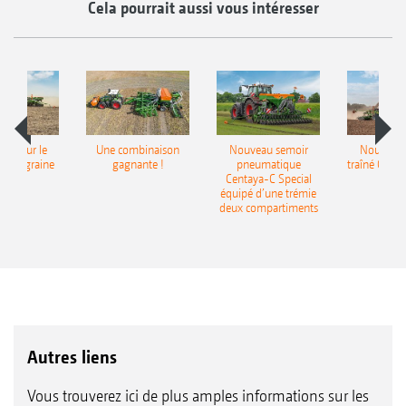
Cela pourrait aussi vous intéresser
pot pour le
Une combinaison
Nouveau semoir
Nouveau 
monograine
gagnante !
pneumatique
traîné Cirr
recea
Centaya-C Special
Gra
équipé d’une trémie
deux compartiments
Autres liens
Vous trouverez ici de plus amples informations sur les