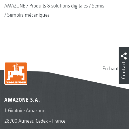
AMAZONE
Produits & solutions digitales
Semis
Semoirs mécaniques
Contact
En haut
AMAZONE S.A.
1 Giratoire Amazone
28700 Auneau Cedex - France