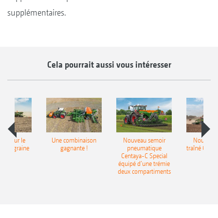
supplémentaires.
Cela pourrait aussi vous intéresser
pot pour le
Une combinaison
Nouveau semoir
Nouveau 
monograine
gagnante !
pneumatique
traîné Cirr
recea
Centaya-C Special
Gra
équipé d’une trémie
deux compartiments