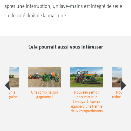
après une interruption, un lave-mains est intégré de série
sur le côté droit de la machine.
Cela pourrait aussi vous intéresser
pot pour le
Une combinaison
Nouveau semoir
Nouveau 
monograine
gagnante !
pneumatique
traîné Cirr
recea
Centaya-C Special
Gra
équipé d’une trémie
deux compartiments