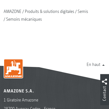
AMAZONE
Produits & solutions digitales
Semis
Semoirs mécaniques
En haut
Contact
AMAZONE S.A.
1 Giratoire Amazone
28700 Auneau Cedex - France