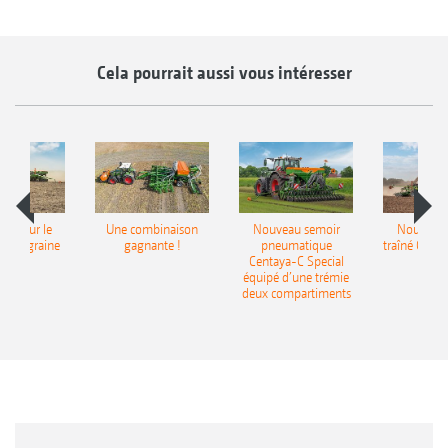
Cela pourrait aussi vous intéresser
pot pour le
Une combinaison
Nouveau semoir
Nouveau 
monograine
gagnante !
pneumatique
traîné Cirr
recea
Centaya-C Special
Gra
équipé d’une trémie
deux compartiments