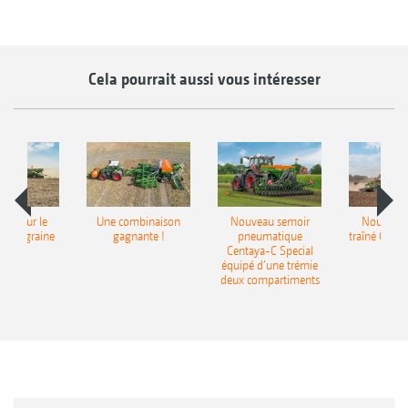
Cela pourrait aussi vous intéresser
pot pour le
Une combinaison
Nouveau semoir
Nouveau 
monograine
gagnante !
pneumatique
traîné Cirr
recea
Centaya-C Special
Gra
équipé d’une trémie
deux compartiments