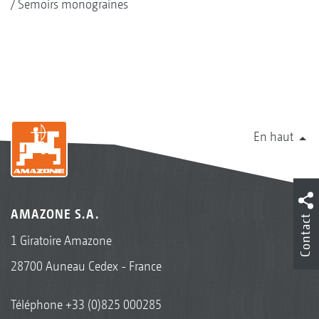
Semoirs monograines
En haut
AMAZONE S.A.
Contact
1 Giratoire Amazone
28700 Auneau Cedex - France
Téléphone
+33 (0)825 000285