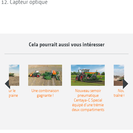
Capteur optique
Cela pourrait aussi vous intéresser
pot pour le
Une combinaison
Nouveau semoir
Nouveau 
monograine
gagnante !
pneumatique
traîné Cirr
recea
Centaya-C Special
Gra
équipé d’une trémie
deux compartiments