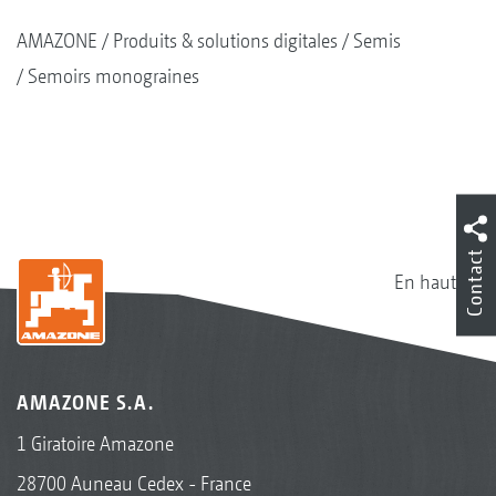
AMAZONE
Produits & solutions digitales
Semis
Semoirs monograines
Contact
En haut
AMAZONE S.A.
1 Giratoire Amazone
28700 Auneau Cedex - France