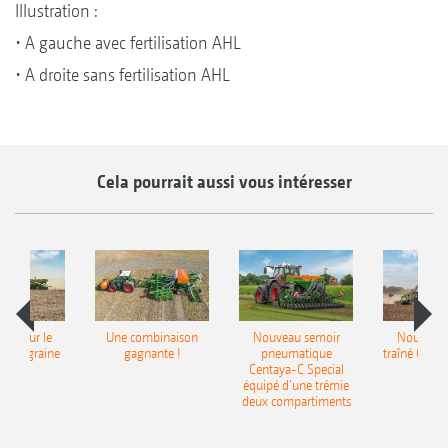
Illustration :
• A gauche avec fertilisation AHL
• A droite sans fertilisation AHL
Cela pourrait aussi vous intéresser
pot pour le
Une combinaison
Nouveau semoir
Nouveau 
monograine
gagnante !
pneumatique
traîné Cirr
recea
Centaya-C Special
Gra
équipé d’une trémie
deux compartiments