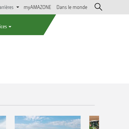
arrières
myAMAZONE
Dans le monde
ices