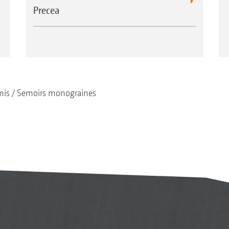
Precea
mis
Semoirs monograines