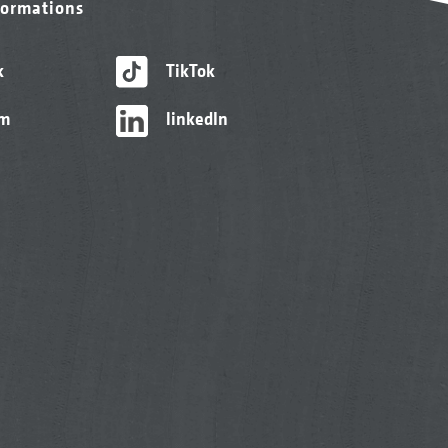
formations
k
TikTok
am
linkedIn