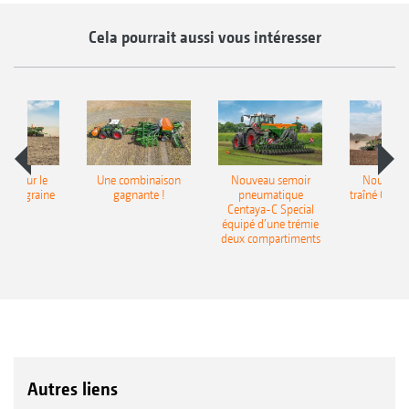
Cela pourrait aussi vous intéresser
pot pour le
Une combinaison
Nouveau semoir
Nouveau 
monograine
gagnante !
pneumatique
traîné Cirr
recea
Centaya-C Special
Gra
équipé d’une trémie
deux compartiments
Autres liens