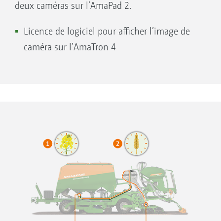
deux caméras sur l’AmaPad 2.
détection automatique des champs en
passant sur la zone
Licence de logiciel pour afficher l’image de
Gestion optimale de la culture grâce à une
caméra sur l’AmaTron 4
application adaptée aux besoins
En standard pour AmaTron 4 et AmaPad 2