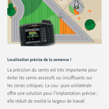
tronçons :
Davantage de confort et moins de stress
pour l’utilisateur
Augmentation de la précision, même de
nuit ou à des vitesses plus élevées
Moins de chevauchement et de manques
Economie d‘intrants
Réduction des dégâts sur les cultures et
Localisation précise de la semence !
réduction des impacts environnementaux
La précision du semis est très importante pour
éviter les semis excessifs ou insuffisants sur
les zones critiques. La cou- pure unilatérale
Fourrière virtuelle
offre une solution pour l’implantation précise ;
Champ, carte de modulation possible pour
elle réduit de moitié la largeur de travail
différents débits
respective pour permettre une économie