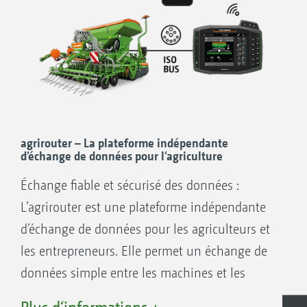
l’utilisateur
Augmentation de la précision, même de
nuit ou à des vitesses plus élevées
Moins de chevauchement et de manques
Economie d‘intrants
Réduction des dégâts sur les cultures et
réduction des impacts environnementaux
agrirouter – La plateforme indépendante
d’échange de données pour l‘agriculture
Échange fiable et sécurisé des données :
L’agrirouter est une plateforme indépendante
GPS-Switch
d’échange de données pour les agriculteurs et
Avec la coupure automatique de tronçons
les entrepreneurs. Elle permet un échange de
GPS-Switch, AMAZONE propose une coupure
données simple entre les machines et les
de tronçons entièrement automatique, basée
logiciels agricoles et réduit ainsi le temps
GPS pour tous les terminaux AMAZONE et les