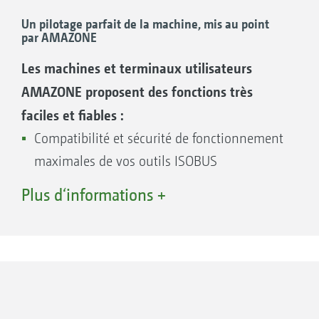
Un pilotage parfait de la machine, mis au point
par AMAZONE
Les machines et terminaux utilisateurs
AMAZONE proposent des fonctions très
faciles et fiables :
Compatibilité et sécurité de fonctionnement
maximales de vos outils ISOBUS
Aucun module supplémentaire côté
Plus d‘informations +
machine. Toutes les machines ISOBUS
AMAZONE sont déjà équipées en standard
des fonctionnalités ISOBUS requises
Logiciels machines adaptés à la pratique et
structure logique des menus