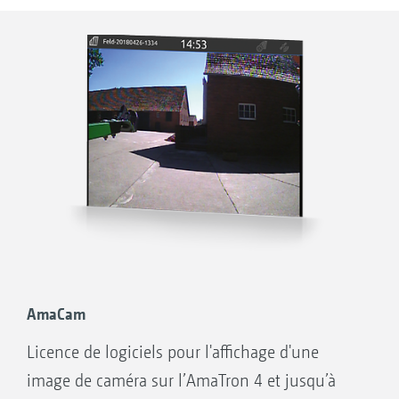
Créer, télécharger et traiter facilement les
chantiers
Commencer directement le travail et décider
ultérieurement s’il faut enregistrer les
données
Importer et Exporter les chantiers au format
ISO-XML
Résumé de chantier via PDF-Export
Système intuitif pour le traitement des
cartes de modulation au format shape et au
format ISO-XML
AmaCam
Régulation automatique du débit spécifique
Licence de logiciels pour l'affichage d'une
à la surface parcellaire
image de caméra sur l’AmaTron 4 et jusqu’à
Affichage des limites inactives de champ et