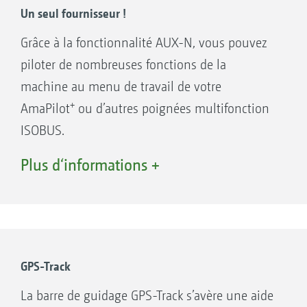
Concept MiniView élargi qui permet un
Un seul fournisseur !
affichage parallèle de quatre menus
Grâce à la fonctionnalité AUX-N, vous pouvez
maximum
piloter de nombreuses fonctions de la
Bouton de démarrage rapide et barre
machine au menu de travail de votre
lumineuse intégrée
+
AmaPilot
ou d’autres poignées multifonction
Deux entrées de caméra
ISOBUS.
Mode jour-nuit
Plus d‘informations +
+
Vos avantages grâce à l’AmaPilot
:
Presque toutes les fonctions sont
Équipement standard :
accessibles directement par le biais des 3
GPS-Maps&Doc
niveaux sur la poignée
GPS-Switch basic
Repose-main réglable
GPS-Track
GPS-Switch pro
Allocation libre et personnalisée des touches
La barre de guidage GPS-Track s’avère une aide
GPS-Track