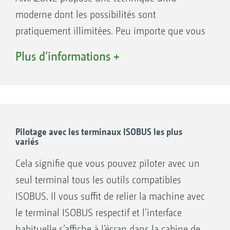
moderne dont les possibilités sont
pratiquement illimitées. Peu importe que vous
utilisiez un terminal utilisateur AMAZONE ou
Plus d‘informations +
directement le terminal ISOBUS de votre
tracteur. ISOBUS désigne un standard de
communication valable dans le monde entier
entre le terminal utilisateur, les tracteurs et les
outils portés d’une part et les systèmes
Pilotage avec les terminaux ISOBUS les plus
variés
d’information et de gestion agricoles d’autre
part.
Cela signifie que vous pouvez piloter avec un
seul terminal tous les outils compatibles
Pilotage possible avec les terminaux ISOBUS
ISOBUS. Il vous suffit de relier la machine avec
les plus variés
le terminal ISOBUS respectif et l’interface
Cela signifie que vous pouvez piloter avec un
habituelle s’affiche à l’écran dans la cabine de