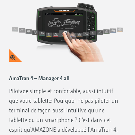
Affichage MiniView pour tous les terminaux
AMAZONE et autres terminaux ISOBUS.
Regardez par exemple les données machine
sur l’affichage cartographique
Possibilité de pilotage machine par le biais
du terminal du tracteur ou d’une solution 2
terminaux
Assignation flexible du mode d’affichage
carte et machine entre le terminal du
AmaTron 4 – Manager 4 all
tracteur et le terminal utilisateur
Pilotage simple et confortable, aussi intuitif
Concept d’utilisation unique. Affichages
que votre tablette: Pourquoi ne pas piloter un
configurés librement et interfaces
terminal de façon aussi intuitive qu’une
utilisateurs personnalisées pour chaque
tablette ou un smartphone ? C’est dans cet
conducteur
esprit qu’AMAZONE a développé l’AmaTron 4,