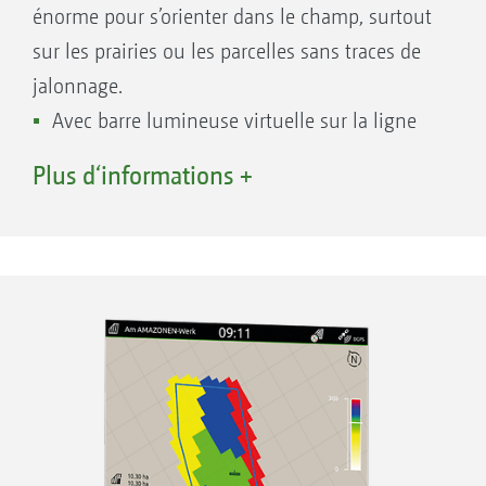
énorme pour s’orienter dans le champ, surtout
sur les prairies ou les parcelles sans traces de
jalonnage.
Avec barre lumineuse virtuelle sur la ligne
d’état
Plus d‘informations +
Coupure automatique de jalonnage via GPS
pour les semoirs
Différents modes de voies, tels que ligne A-
B ou tracé de lignes de contour
En standard pour AmaPad 2
En option pour AmaTron 4