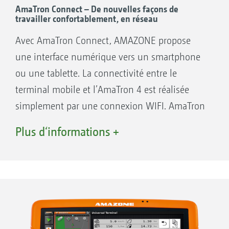
AmaTron Connect – De nouvelles façons de
travailler confortablement, en réseau
Avantages de l’AmaTron 4 :
Mode plein écran automatique en l’absence
Avec AmaTron Connect, AMAZONE propose
d’utilisation
une interface numérique vers un smartphone
Affichage automatique des boutons via un
ou une tablette. La connectivité entre le
capteur de proximité
terminal mobile et l’AmaTron 4 est réalisée
Concept MiniView pratique
simplement par une connexion WIFI. AmaTron
Pilotage par écran couleurs tactile ou par
Connect permet l’utilisation de l’application
Plus d‘informations +
touches
AmaTron Twin.
Particulièrement intuitif et convivial
Documentation en fonction du champ
App AmaTron Twin – Extension claire de
Navigation pratique et intelligente
l’écran
Menu pratique de démarrage rapide avec
L’appli AmaTron Twin offre au conducteur
importation et exportation des données de
davantage de confort au travail en permettant