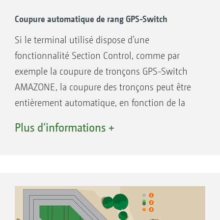
intrants et une réduction simultanée des
coûts
Coupure automatique de rang GPS-Switch
Si le terminal utilisé dispose d’une
fonctionnalité Section Control, comme par
2,7 sec.
exemple la coupure de tronçons GPS-Switch
3,3 sec.
AMAZONE, la coupure des tronçons peut être
Doseur
entièrement automatique, en fonction de la
Capteur AutoPoint
position GPS. Une fois le champ créé, en mode
Plus d‘informations +
automatique le conducteur peut se concentrer
entièrement sur la conduite de la machine car
la coupure des tronçons dans les pointes et en
fourrière est entièrement automatique.
Avantages de la coupure automatiques de