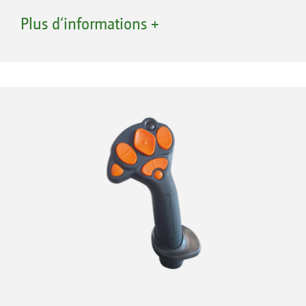
Farming. L’utilisation de l’AmaPad 2 est
Plus d‘informations +
exclusivement tactile.
Le "concept MiniView" très pratique permet
d’afficher sur le côté les applications qui ne
sont pas utilisée actuellement, mais qu’il faut
seulement surveiller. Si besoin, elles peuvent
être agrandies avec les doigts. La possibilité de
se créer un "tableau de bord" personnalisé
avec des affichages vient compléter
l’ergonomie d’utilisation.
Avantages de l’AmaPad 2 :
Terminal utilisateur ISOBUS haut de gamme
avec grand écran tactile