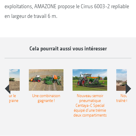
exploitations, AMAZONE propose le Cirrus 6003-2 repliable
en largeur de travail 6 m.
Cela pourrait aussi vous intéresser
pot pour le
Une combinaison
Nouveau semoir
Nouveau 
monograine
gagnante !
pneumatique
traîné Cirr
recea
Centaya-C Special
Gra
équipé d’une trémie
deux compartiments