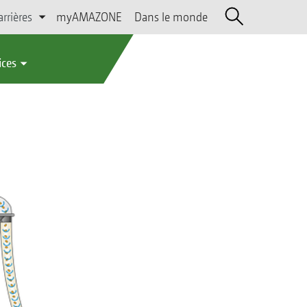
arrières
myAMAZONE
Dans le monde
ices