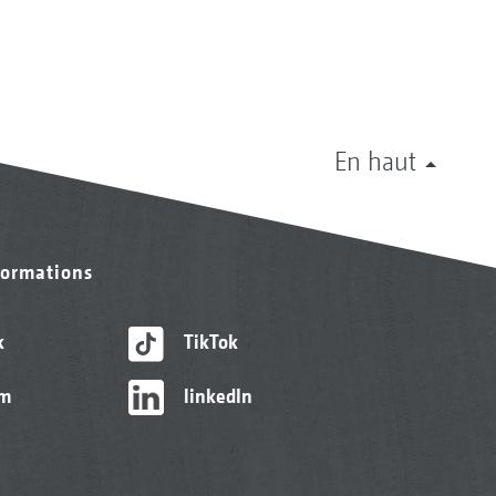
En haut
formations
k
TikTok
am
linkedIn