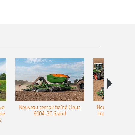
ue
Nouveau semoir traîné Cirrus
Nouveau semoir 
une
9004-2C Grand
traîné Precea-T
s