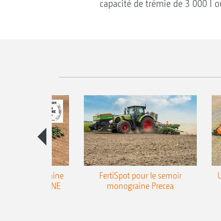
capacité de trémie de 3 000 l o
emoir monograine
FertiSpot pour le semoir
ecea-TCC AMAZONE
monograine Precea