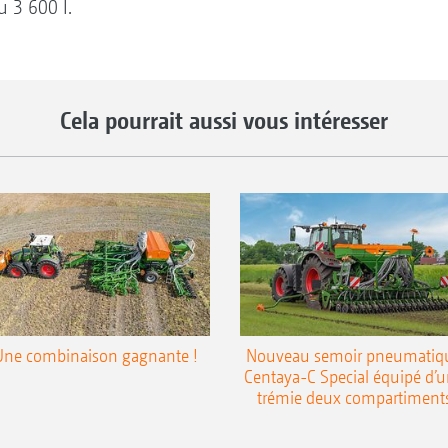
u 3 600 l.
Cela pourrait aussi vous intéresser
Une combinaison gagnante !
Nouveau semoir pneumatiq
Centaya-C Special équipé d’
trémie deux compartiment