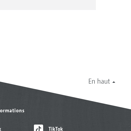
En haut
formations
k
TikTok