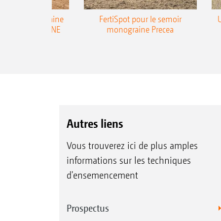
emoir monograine
FertiSpot pour le semoir
ecea-TCC AMAZONE
monograine Precea
Autres liens
Vous trouverez ici de plus amples
informations sur les techniques
d'ensemencement
Prospectus