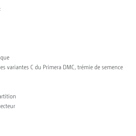
:
ique
les variantes C du Primera DMC, trémie de semence
artition
jecteur