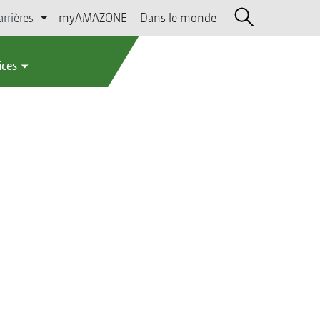
arrières
myAMAZONE
Dans le monde
ices