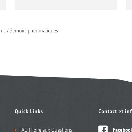
mis
Semoirs pneumatiques
Quick Links
Contact et in
FAQ | Foire aux Questions
Faceboo