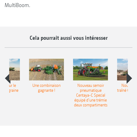
MultiBoom.
Cela pourrait aussi vous intéresser
pot pour le
Une combinaison
Nouveau semoir
Nouveau 
monograine
gagnante !
pneumatique
traîné Cirr
recea
Centaya-C Special
Gra
équipé d’une trémie
deux compartiments